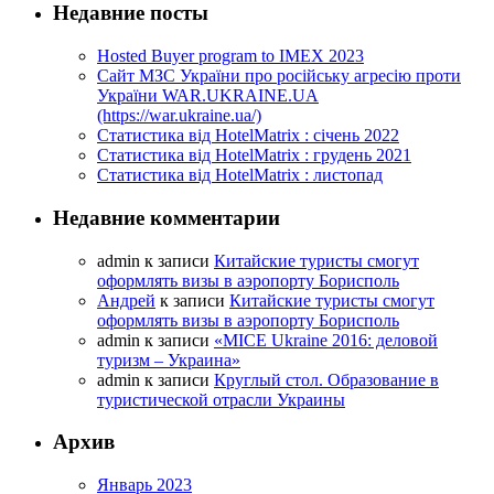
Недавние посты
Hosted Buyer program to IMEX 2023
Cайт МЗС України про російську агресію проти
України WAR.UKRAINE.UA
(https://war.ukraine.ua/)
Статистика від HotelMatrix : січень 2022
Статистика від HotelMatrix : грудень 2021
Статистика від HotelMatrix : листопад
Недавние комментарии
admin
к записи
Китайские туристы смогут
оформлять визы в аэропорту Борисполь
Андрей
к записи
Китайские туристы смогут
оформлять визы в аэропорту Борисполь
admin
к записи
«MICE Ukraine 2016: деловой
туризм – Украина»
admin
к записи
Круглый стол. Образование в
туристической отрасли Украины
Архив
Январь 2023