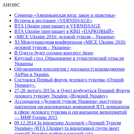
АНОНС
Семинар «Американская виза: закон и практика»
Встреча в ресторане «VERNISSAGE»
BTA Ukraine приглашает в VERNISSAGE
BTA Ukraine приглашает в КВЦ «ПАРКОВЫЙ»
«MICE Ukraine 2016: деловой туризм – Украина»
ХI Международная конференция «MICE Ukraine 2016:
деловой туризм – Украина»
В Одессе будет создано конгресс бюро
Круглый стол. Образование в туристической отрасли
Украины
Обговорення перспектив і доцільності впровадження
AirPlus в Україні.
Состоялся Первый форум делового туризма «Открой
Украину».
27-28 лютого 2015р. в Одесі відбудеться Перший Форум
ділового туризму України «Відкрий Україну»
Ассоциация «Деловой туризм Украины» выступила
партнером организованных компанией BTL воркшопов
в сфере делового туризма и организации мероприятий
— MMP Forums 2015
09.12.2014 За ініціативи Асоціації «Діловий Туризм
України» (BTA Ukraine) та ініціативної групи івент
агенцій України відбувся круглий стіл