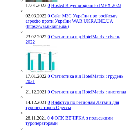
17.01.2023
0
Hosted Buyer program to IMEX 2023
02.03.2022
0
Cайт МЗС України про російську
агресію проти України WAR.UKRAINE.UA
(https://war.ukraine.ua/)
23.02.2022
0
Статистика від HotelMatrix : січень
2022
17.01.2022
0
Статистика від HotelMatrix : грудень
2021
21.12.2021
0
Статистика від HotelMatrix : листопад
14.12.2021
0
Инфотур по регионам Латвии для
туроператоров Одессы
28.11.2021
0
ФОЛК ВЕЧІРКА з польськими
туроператорами