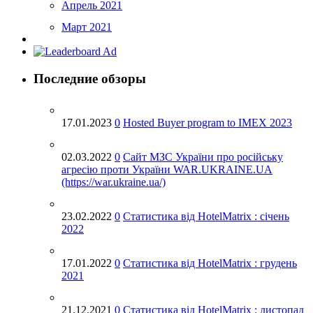
Апрель 2021
Март 2021
Февраль 2021
Декабрь 2020
Последние обзоры
Ноябрь 2020
Октябрь 2020
17.01.2023
0
Hosted Buyer program to IMEX 2023
Сентябрь 2020
Май 2020
02.03.2022
0
Cайт МЗС України про російську
агресію проти України WAR.UKRAINE.UA
Апрель 2020
(https://war.ukraine.ua/)
Март 2020
23.02.2022
0
Статистика від HotelMatrix : січень
Февраль 2020
2022
Декабрь 2019
17.01.2022
0
Статистика від HotelMatrix : грудень
Ноябрь 2019
2021
Октябрь 2019
Сентябрь 2019
21.12.2021
0
Статистика від HotelMatrix : листопад