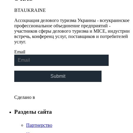
Май 2018
BTA
UKRAINE
Апрель 2018
Ассоциация делового туризма Украины - всеукраинское
Март 2018
профессиональное объединение предприятий -
Февраль 2018
участников сферы делового туризма и MICE, индустрии
встречь, конференц услуг, поставщиков и потребителей
Январь 2018
услуг.
Декабрь 2017
Email
Ноябрь 2017
Октябрь 2017
Сентябрь 2017
Август 2017
Июль 2017
Сделано в
Июнь 2017
Разделы сайта
Май 2017
Апрель 2017
Партнерство
Март 2017