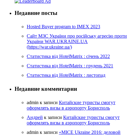
Недавние посты
Hosted Buyer program to IMEX 2023
Cайт МЗС України про російську агресію проти
України WAR.UKRAINE.UA
(https://war.ukraine.ua/)
Статистика від HotelMatrix : січень 2022
Статистика від HotelMatrix : грудень 2021
Статистика від HotelMatrix : листопад
Недавние комментарии
admin
к записи
Китайские туристы смогут
оформлять визы в аэропорту Борисполь
Андрей
к записи
Китайские туристы смогут
оформлять визы в аэропорту Борисполь
admin
к записи
«MICE Ukraine 2016: деловой