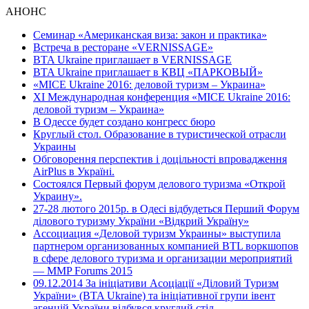
АНОНС
Семинар «Американская виза: закон и практика»
Встреча в ресторане «VERNISSAGE»
BTA Ukraine приглашает в VERNISSAGE
BTA Ukraine приглашает в КВЦ «ПАРКОВЫЙ»
«MICE Ukraine 2016: деловой туризм – Украина»
ХI Международная конференция «MICE Ukraine 2016:
деловой туризм – Украина»
В Одессе будет создано конгресс бюро
Круглый стол. Образование в туристической отрасли
Украины
Обговорення перспектив і доцільності впровадження
AirPlus в Україні.
Состоялся Первый форум делового туризма «Открой
Украину».
27-28 лютого 2015р. в Одесі відбудеться Перший Форум
ділового туризму України «Відкрий Україну»
Ассоциация «Деловой туризм Украины» выступила
партнером организованных компанией BTL воркшопов
в сфере делового туризма и организации мероприятий
— MMP Forums 2015
09.12.2014 За ініціативи Асоціації «Діловий Туризм
України» (BTA Ukraine) та ініціативної групи івент
агенцій України відбувся круглий стіл