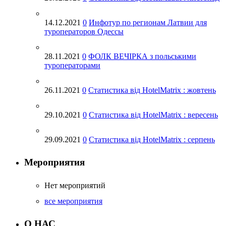
Август 2019
14.12.2021
0
Инфотур по регионам Латвии для
Июль 2019
туроператоров Одессы
Июнь 2019
28.11.2021
0
ФОЛК ВЕЧІРКА з польськими
Май 2019
туроператорами
Апрель 2019
26.11.2021
0
Статистика від HotelMatrix : жовтень
Март 2019
Февраль 2019
29.10.2021
0
Статистика від HotelMatrix : вересень
Январь 2019
Декабрь 2018
29.09.2021
0
Статистика від HotelMatrix : серпень
Ноябрь 2018
Мероприятия
Октябрь 2018
Сентябрь 2018
Нет мероприятий
Июль 2018
все мероприятия
Июнь 2018
О НАС