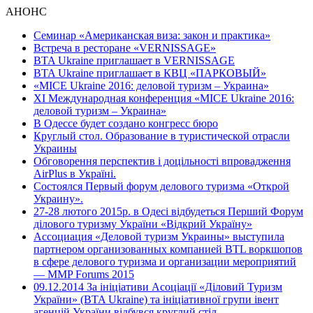
АНОНС
Семинар «Американская виза: закон и практика»
Встреча в ресторане «VERNISSAGE»
BTA Ukraine приглашает в VERNISSAGE
BTA Ukraine приглашает в КВЦ «ПАРКОВЫЙ»
«MICE Ukraine 2016: деловой туризм – Украина»
ХI Международная конференция «MICE Ukraine 2016:
деловой туризм – Украина»
В Одессе будет создано конгресс бюро
Круглый стол. Образование в туристической отрасли
Украины
Обговорення перспектив і доцільності впровадження
AirPlus в Україні.
Состоялся Первый форум делового туризма «Открой
Украину».
27-28 лютого 2015р. в Одесі відбудеться Перший Форум
ділового туризму України «Відкрий Україну»
Ассоциация «Деловой туризм Украины» выступила
партнером организованных компанией BTL воркшопов
в сфере делового туризма и организации мероприятий
— MMP Forums 2015
09.12.2014 За ініціативи Асоціації «Діловий Туризм
України» (BTA Ukraine) та ініціативної групи івент
агенцій України відбувся круглий стіл