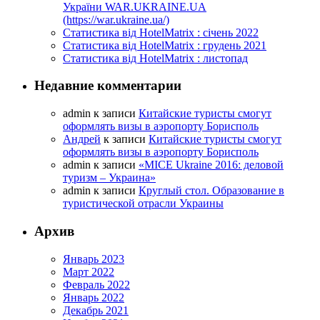
України WAR.UKRAINE.UA
(https://war.ukraine.ua/)
Статистика від HotelMatrix : січень 2022
Статистика від HotelMatrix : грудень 2021
Статистика від HotelMatrix : листопад
Недавние комментарии
admin
к записи
Китайские туристы смогут
оформлять визы в аэропорту Борисполь
Андрей
к записи
Китайские туристы смогут
оформлять визы в аэропорту Борисполь
admin
к записи
«MICE Ukraine 2016: деловой
туризм – Украина»
admin
к записи
Круглый стол. Образование в
туристической отрасли Украины
Архив
Январь 2023
Март 2022
Февраль 2022
Январь 2022
Декабрь 2021