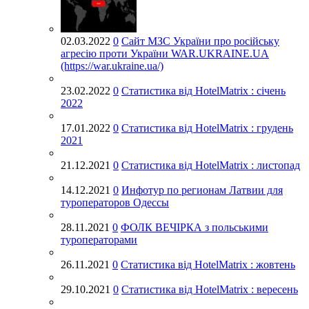
02.03.2022
0
Cайт МЗС України про російську
агресію проти України WAR.UKRAINE.UA
(https://war.ukraine.ua/)
23.02.2022
0
Статистика від HotelMatrix : січень
2022
17.01.2022
0
Статистика від HotelMatrix : грудень
2021
21.12.2021
0
Статистика від HotelMatrix : листопад
14.12.2021
0
Инфотур по регионам Латвии для
туроператоров Одессы
28.11.2021
0
ФОЛК ВЕЧІРКА з польськими
туроператорами
26.11.2021
0
Статистика від HotelMatrix : жовтень
29.10.2021
0
Статистика від HotelMatrix : вересень