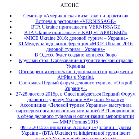
АНОНС
Семинар «Американская виза: закон и практика»
Встреча в ресторане «VERNISSAGE»
BTA Ukraine приглашает в VERNISSAGE
BTA Ukraine приглашает в КВЦ «ПАРКОВЫЙ»
«MICE Ukraine 2016: деловой туризм – Украина»
ХI Международная конференция «MICE Ukraine 2016:
деловой туризм – Украина»
В Одессе будет создано конгресс бюро
Круглый стол. Образование в туристической отрасли
Украины
Обговорення перспектив і доцільності впровадження
AirPlus в Україні.
Состоялся Первый форум делового туризма «Открой
Украину».
27-28 лютого 2015р. в Одесі відбудеться Перший Форум
ділового туризму України «Відкрий Україну»
Ассоциация «Деловой туризм Украины» выступила
партнером организованных компанией BTL воркшопов
в сфере делового туризма и организации мероприятий
— MMP Forums 2015
09.12.2014 За ініціативи Асоціації «Діловий Туризм
України» (BTA Ukraine) та ініціативної групи івент
агенцій України відбувся круглий стіл