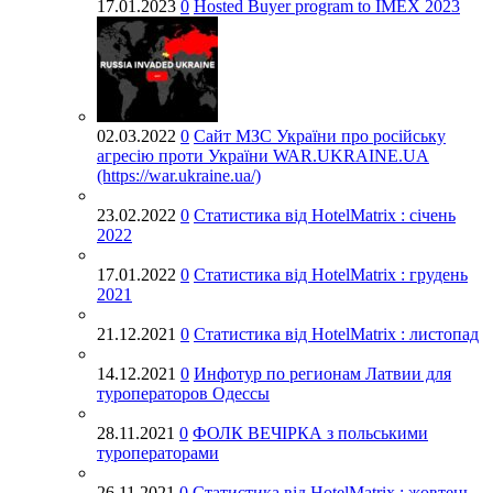
17.01.2023
0
Hosted Buyer program to IMEX 2023
02.03.2022
0
Cайт МЗС України про російську
агресію проти України WAR.UKRAINE.UA
(https://war.ukraine.ua/)
23.02.2022
0
Статистика від HotelMatrix : січень
2022
17.01.2022
0
Статистика від HotelMatrix : грудень
2021
21.12.2021
0
Статистика від HotelMatrix : листопад
14.12.2021
0
Инфотур по регионам Латвии для
туроператоров Одессы
28.11.2021
0
ФОЛК ВЕЧІРКА з польськими
туроператорами
26.11.2021
0
Статистика від HotelMatrix : жовтень