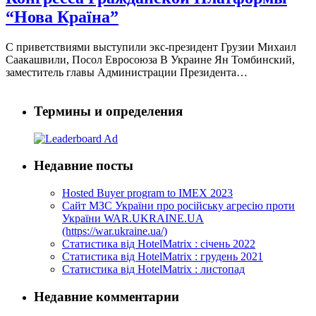
“Нова Країна”
С приветствиями выступили экс-президент Грузии Михаил
Саакашвили, Посол Евросоюза В Украине Ян Томбинский,
заместитель главы Администрации Президента…
Термины и определения
Недавние посты
Hosted Buyer program to IMEX 2023
Cайт МЗС України про російську агресію проти
України WAR.UKRAINE.UA
(https://war.ukraine.ua/)
Статистика від HotelMatrix : січень 2022
Статистика від HotelMatrix : грудень 2021
Статистика від HotelMatrix : листопад
Недавние комментарии