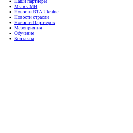
Май 2015
Наши партнеры
Мы в СМИ
Апрель 2015
Новости BTA Ukraine
Новости отрасли
Март 2015
Новости Партнеров
Мероприятия
Февраль 2015
Обучение
Январь 2015
Контакты
Декабрь 2014
Ноябрь 2014
Октябрь 2014
Май 2014
Апрель 2014
Март 2014
Февраль 2014
Июнь 2013
Апрель 2013
Март 2013