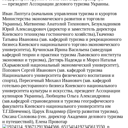
— президент Ассоциации делового туризма Украины.
Иван Липтуга (начальник управления туризма и курортов
Министерства экономического развития и торговли
Украины), Матвиенко Анатолий Тихонович, Безукладников
Юрий Александрович (директор и заместитель директора
Киевского техникума гостиничного хозяйства),Ткаченко
Татьяна Ивановна (зав. кафедрой туризма и рекреационного
бизнеса Киевского национального торгово-экономического
университета), Кучинская Ирина Васильена (заведущая
кафедрой теории и практики туризма Львовского института
экономики и туризма), Дегтярь Надежда и Мороз Наталья
(Харьковский национальный экономический университет),
Попович Сергей Иванович (зав. кафедрой туризма
Национального университета физического воспитания и
спорта), Пересичный Михаил Иванович (зав. кафедрой
готельно-ресторанного бизнеса Киевского национального
университета культуры и искусства, президент Ассоциации
кулинаров Украины), Любицева Ольга Александровна
(зав.кафедрой страноведения и туризма географического
факультета Киевского национального университета им
Т.Г.Шевченко), Царук Владимир (Центр развития туризма),
Оксана Соловова (ген. директор Академии делового туризма
и путешествий), Елена Провотар