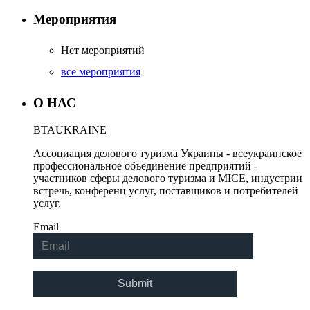
Мероприятия
Апрель 2018
Март 2018
Нет мероприятий
Февраль 2018
все мероприятия
Январь 2018
О НАС
Декабрь 2017
Ноябрь 2017
BTA
UKRAINE
Октябрь 2017
Ассоциация делового туризма Украины - всеукраинское
профессиональное объединение предприятий -
Сентябрь 2017
участников сферы делового туризма и MICE, индустрии
встречь, конференц услуг, поставщиков и потребителей
Август 2017
услуг.
Июль 2017
Email
Июнь 2017
Май 2017
Апрель 2017
Март 2017