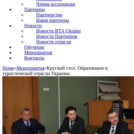
Члены ассоциации
Партнеры
Партнерство
Наши партнеры
Новости
Новости BTA Ukraine
Новости Партнеров
Новости отрасли
Обучение
Мероприятия
Контакты
Home
»
Мероприятия
»
Круглый стол. Образование в
туристической отрасли Украины