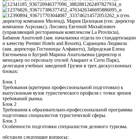
(ген.
директор компании Миленд), Мария Цихоцкая (ген. директор
компании Аєролакс), Лисовец Евгений Михайлович
(управляющий ресторанным комплексом La Provincia),
Бабанов Анатолий (зам. начальника отдела по стандартизации
и качеству Premier Hotels and Resorts), Саранцева Людмила
(зам. директора Гостиницы Алфавито), Забродская Елена
Евгеньевна и Бугрий Марина Анатольевна (директор и
менеджер по персоналу отелей Амарант и Сити Парк),
делегация учебных заведений Грузии в трех дискуссионных
блоках:
Блок 1
Требования (критерии профессиональной подготовки) к
выпускникам вузов туристического профиля с точки зрения
требований рынка.
Блок 2
Требования к образовательно-профессиональной программы
подготовки специалистов туристической сферы.
Блок 3
Особенности подготовки специалистов делового туризма.
обсудили следующие вопросы: