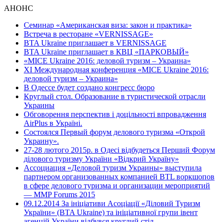
АНОНС
Семинар «Американская виза: закон и практика»
Встреча в ресторане «VERNISSAGE»
BTA Ukraine приглашает в VERNISSAGE
BTA Ukraine приглашает в КВЦ «ПАРКОВЫЙ»
«MICE Ukraine 2016: деловой туризм – Украина»
ХI Международная конференция «MICE Ukraine 2016:
деловой туризм – Украина»
В Одессе будет создано конгресс бюро
Круглый стол. Образование в туристической отрасли
Украины
Обговорення перспектив і доцільності впровадження
AirPlus в Україні.
Состоялся Первый форум делового туризма «Открой
Украину».
27-28 лютого 2015р. в Одесі відбудеться Перший Форум
ділового туризму України «Відкрий Україну»
Ассоциация «Деловой туризм Украины» выступила
партнером организованных компанией BTL воркшопов
в сфере делового туризма и организации мероприятий
— MMP Forums 2015
09.12.2014 За ініціативи Асоціації «Діловий Туризм
України» (BTA Ukraine) та ініціативної групи івент
агенцій України відбувся круглий стіл