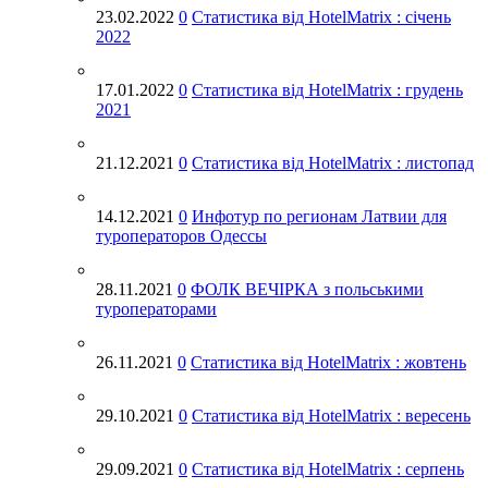
Август 2019
23.02.2022
0
Статистика від HotelMatrix : січень
2022
Июль 2019
Июнь 2019
17.01.2022
0
Статистика від HotelMatrix : грудень
2021
Май 2019
Апрель 2019
21.12.2021
0
Статистика від HotelMatrix : листопад
Март 2019
14.12.2021
0
Инфотур по регионам Латвии для
Февраль 2019
туроператоров Одессы
Январь 2019
Декабрь 2018
28.11.2021
0
ФОЛК ВЕЧІРКА з польськими
туроператорами
Ноябрь 2018
Октябрь 2018
26.11.2021
0
Статистика від HotelMatrix : жовтень
Сентябрь 2018
29.10.2021
0
Статистика від HotelMatrix : вересень
Июль 2018
Июнь 2018
29.09.2021
0
Статистика від HotelMatrix : серпень
Май 2018