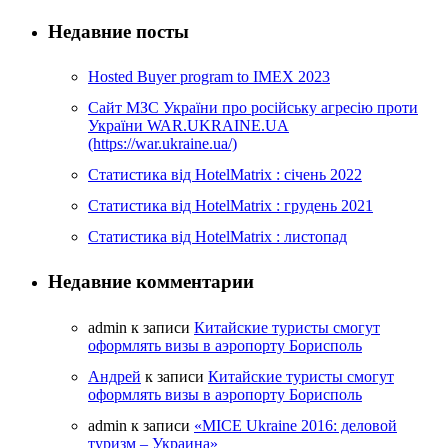
Недавние посты
Hosted Buyer program to IMEX 2023
Cайт МЗС України про російську агресію проти
України WAR.UKRAINE.UA
(https://war.ukraine.ua/)
Статистика від HotelMatrix : січень 2022
Статистика від HotelMatrix : грудень 2021
Статистика від HotelMatrix : листопад
Недавние комментарии
admin
к записи
Китайские туристы смогут
оформлять визы в аэропорту Борисполь
Андрей
к записи
Китайские туристы смогут
оформлять визы в аэропорту Борисполь
admin
к записи
«MICE Ukraine 2016: деловой
туризм – Украина»