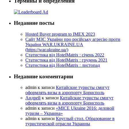
Термины и определения
Недавние посты
Hosted Buyer program to IMEX 2023
Cайт МЗС України про російську агресію проти
України WAR.UKRAINE.UA
(https://war.ukraine.ua/)
Статистика від HotelMatrix : січень 2022
Статистика від HotelMatrix : грудень 2021
Статистика від HotelMatrix : листопад
Недавние комментарии
admin
к записи
Китайские туристы смогут
оформлять визы в аэропорту Борисполь
Андрей
к записи
Китайские туристы смогут
оформлять визы в аэропорту Борисполь
admin
к записи
«MICE Ukraine 2016: деловой
туризм – Украина»
admin
к записи
Круглый стол. Образование в
туристической отрасли Украины