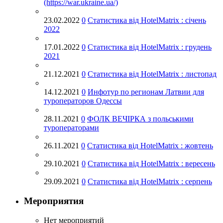
(https://war.ukraine.ua/)
23.02.2022
0
Статистика від HotelMatrix : січень
2022
17.01.2022
0
Статистика від HotelMatrix : грудень
2021
21.12.2021
0
Статистика від HotelMatrix : листопад
14.12.2021
0
Инфотур по регионам Латвии для
туроператоров Одессы
28.11.2021
0
ФОЛК ВЕЧІРКА з польськими
туроператорами
26.11.2021
0
Статистика від HotelMatrix : жовтень
29.10.2021
0
Статистика від HotelMatrix : вересень
29.09.2021
0
Статистика від HotelMatrix : серпень
Мероприятия
Нет мероприятий