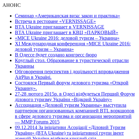
АНОНС
Семинар «Американская виза: закон и практика»
Встреча в ресторане «VERNISSAGE»
BTA Ukraine приглашает в VERNISSAGE
BTA Ukraine приглашает в КВЦ «ПАРКОВЫЙ»
«MICE Ukraine 2016: деловой туризм – Украина»
ХI Международная конференция «MICE Ukraine 2016:
деловой туризм – Украина»
В Одессе будет создано конгресс бюро
Круглый стол. Образование в туристической отрасли
Украины
Обговорення перспектив і доцільності впровадження
AirPlus в Україні.
Состоялся Первый форум делового туризма «Открой
Украину».
27-28 лютого 2015р. в Одесі відбудеться Перший Форум
ділового туризму України «Відкрий Україну»
Ассоциация «Деловой туризм Украины» выступила
партнером организованных компанией BTL воркшопов
в сфере делового туризма и организации мероприятий
— MMP Forums 2015
09.12.2014 За ініціативи Асоціації «Діловий Туризм
України» (BTA Ukraine) та ініціативної групи івент
агенцій України відбувся круглий стіл