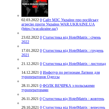
02.03.2022
0
Cайт МЗС України про російську
агресію проти України WAR.UKRAINE.UA
(https://war.ukraine.ua/)
23.02.2022
0
Статистика від HotelMatrix : січень
2022
17.01.2022
0
Статистика від HotelMatrix : грудень
2021
21.12.2021
0
Статистика від HotelMatrix : листопад
14.12.2021
0
Инфотур по регионам Латвии для
туроператоров Одессы
28.11.2021
0
ФОЛК ВЕЧІРКА з польськими
туроператорами
26.11.2021
0
Статистика від HotelMatrix : жовтень
29.10.2021
0
Статистика від HotelMatrix : вересень