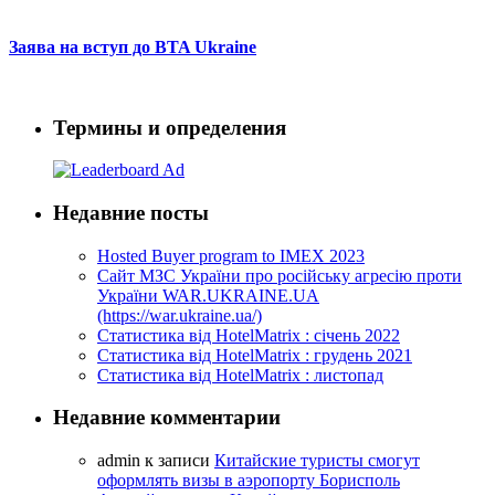
Заява на вступ до BTA Ukraine
Термины и определения
Недавние посты
Hosted Buyer program to IMEX 2023
Cайт МЗС України про російську агресію проти
України WAR.UKRAINE.UA
(https://war.ukraine.ua/)
Статистика від HotelMatrix : січень 2022
Статистика від HotelMatrix : грудень 2021
Статистика від HotelMatrix : листопад
Недавние комментарии
admin
к записи
Китайские туристы смогут
оформлять визы в аэропорту Борисполь