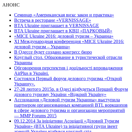
АНОНС
Семинар «Американская виза: закон и практика»
Встреча в ресторане «VERNISSAGE»
BTA Ukraine приглашает в VERNISSAGE
BTA Ukraine приглашает в КВЦ «ПАРКОВЫЙ»
«MICE Ukraine 2016: деловой туризм – Украина»
ХI Международная конференция «MICE Ukraine 2016:
деловой туризм – Украина»
В Одессе будет создано конгресс бюро
Круглый стол. Образование в туристической отрасли
Украины
Обговорення перспектив і доцільності впровадження
AirPlus в Україні.
Состоялся Первый форум делового туризма «Открой
Украину».
27-28 лютого 2015р. в Одесі відбудеться Перший Форум
ділового туризму України «Відкрий Україну»
Ассоциация «Деловой туризм Украины» выступила
партнером организованных компанией BTL воркшопов
в сфере делового туризма и организации мероприятий
— MMP Forums 2015
09.12.2014 За ініціативи Асоціації «Діловий Туризм
України» (BTA Ukraine) та ініціативної групи івент
агенцій України відбувся круглий стіл