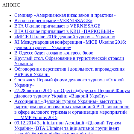
АНОНС
Семинар «Американская виза: закон и практика»
Встреча в ресторане «VERNISSAGE»
BTA Ukraine приглашает в VERNISSAGE
BTA Ukraine приглашает в КВЦ «ПАРКОВЫЙ»
«MICE Ukraine 2016: деловой туризм – Украина»
ХI Международная конференция «MICE Ukraine 2016:
деловой туризм – Украина»
В Одессе будет создано конгресс бюро
Круглый стол. Образование в туристической отрасли
Украины
Обговорення перспектив і доцільності впровадження
AirPlus в Україні.
Состоялся Первый форум делового туризма «Открой
Украину».
27-28 лютого 2015р. в Одесі відбудеться Перший Форум
ділового туризму України «Відкрий Україну»
Ассоциация «Деловой туризм Украины» выступила
партнером организованных компанией BTL воркшопов
в сфере делового туризма и организации мероприятий
— MMP Forums 2015
09.12.2014 За ініціативи Асоціації «Діловий Туризм
України» (BTA Ukraine) та ініціативної групи івент
агенцій України відбувся круглий стіл