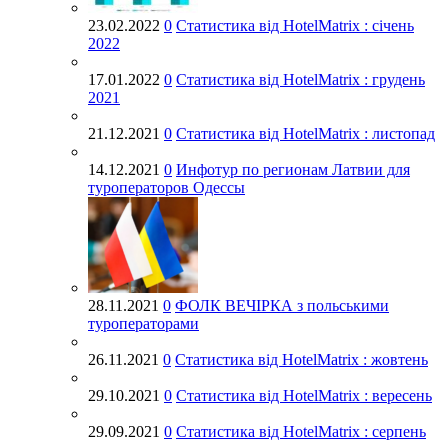
23.02.2022
0
Статистика від HotelMatrix : січень
2022
17.01.2022
0
Статистика від HotelMatrix : грудень
2021
21.12.2021
0
Статистика від HotelMatrix : листопад
14.12.2021
0
Инфотур по регионам Латвии для
туроператоров Одессы
28.11.2021
0
ФОЛК ВЕЧІРКА з польськими
туроператорами
26.11.2021
0
Статистика від HotelMatrix : жовтень
29.10.2021
0
Статистика від HotelMatrix : вересень
29.09.2021
0
Статистика від HotelMatrix : серпень