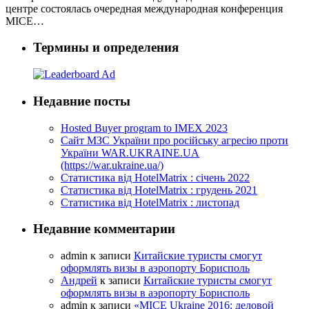
центре состоялась очередная международная конференция
MICE…
Термины и определения
Недавние посты
Hosted Buyer program to IMEX 2023
Cайт МЗС України про російську агресію проти
України WAR.UKRAINE.UA
(https://war.ukraine.ua/)
Статистика від HotelMatrix : січень 2022
Статистика від HotelMatrix : грудень 2021
Статистика від HotelMatrix : листопад
Недавние комментарии
admin
к записи
Китайские туристы смогут
оформлять визы в аэропорту Борисполь
Андрей
к записи
Китайские туристы смогут
оформлять визы в аэропорту Борисполь
admin
к записи
«MICE Ukraine 2016: деловой