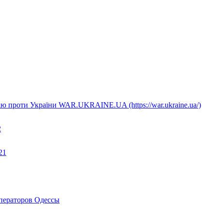
ію проти України WAR.UKRAINE.UA (https://war.ukraine.ua/)
2
21
ператоров Одессы