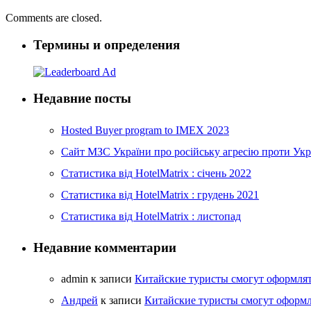
Comments are closed.
Термины и определения
Недавние посты
Hosted Buyer program to IMEX 2023
Cайт МЗС України про російську агресію проти Укр
Статистика від HotelMatrix : січень 2022
Статистика від HotelMatrix : грудень 2021
Статистика від HotelMatrix : листопад
Недавние комментарии
admin
к записи
Китайские туристы смогут оформлят
Андрей
к записи
Китайские туристы смогут оформл