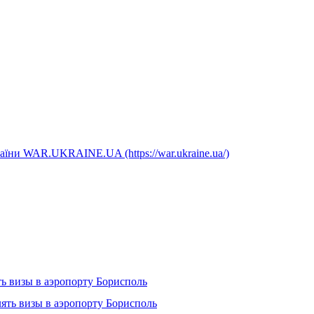
аїни WAR.UKRAINE.UA (https://war.ukraine.ua/)
ь визы в аэропорту Борисполь
ять визы в аэропорту Борисполь