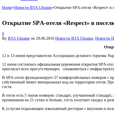
Home
»
Новости BTA Ukraine
»
Открытие SPА-отеля «Respect» в 
Открытие SPА-отеля «Respect» в посел
0
By
BTA Ukraine
on
29.06.2010
Новости BTA Ukraine
,
Новости П
Откр
12 и 13 июня представители Ассоциации делового туризма Укр
12 июня состоялась официальная церемония открытия SPА-отел
пригласил всех присутствующих ознакомиться с инфраструктур
В SPА-отеле функционирует 27 комфортабельных номеров с пре
собственный бювет минеральных вод на территории отеля. Пр
гостя.
В отеле есть 5 типов номеров: стандарт, улучшенный стандарт,
проживания на 21 сутки и больше, гость получает скидку в раз
К услугам отдыхающих изысканный ресторан с вкусным и полез