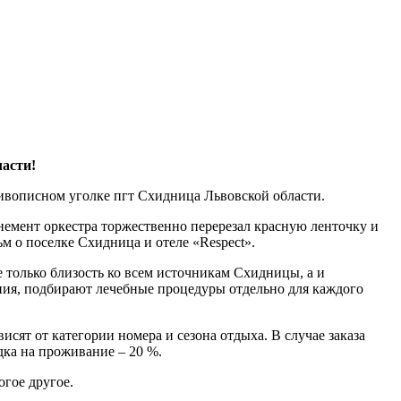
асти!
ивописном уголке пгт Схидница Львовской области.
немент оркестра торжественно перерезал красную ленточку и
м о поселке Схидница и отеле «Respect».
 только близость ко всем источникам Схидницы, а и
ия, подбирают лечебные процедуры отдельно для каждого
сят от категории номера и сезона отдыха. В случае заказа
идка на проживание – 20 %.
гое другое.