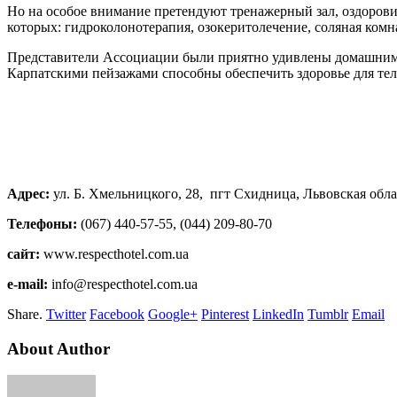
Но на особое внимание претендуют тренажерный зал, оздорови
которых: гидроколонотерапия, озокеритолечение, соляная комн
Представители Ассоциации были приятно удивлены домашним 
Карпатскими пейзажами способны обеспечить здоровье для тел
Адрес:
ул. Б. Хмельницкого, 28, пгт Схидница, Львовская обла
Телефоны:
(067) 440-57-55, (044) 209-80-70
сайт:
www.respecthotel.com.ua
e-mail:
info@respecthotel.com.ua
Share.
Twitter
Facebook
Google+
Pinterest
LinkedIn
Tumblr
Email
About Author