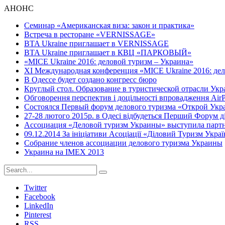
АНОНС
Семинар «Американская виза: закон и практика»
Встреча в ресторане «VERNISSAGE»
BTA Ukraine приглашает в VERNISSAGE
BTA Ukraine приглашает в КВЦ «ПАРКОВЫЙ»
«MICE Ukraine 2016: деловой туризм – Украина»
ХI Международная конференция «MICE Ukraine 2016: дел
В Одессе будет создано конгресс бюро
Круглый стол. Образование в туристической отрасли Ук
Обговорення перспектив і доцільності впровадження AirPl
Состоялся Первый форум делового туризма «Открой Укр
27-28 лютого 2015р. в Одесі відбудеться Перший Форум д
Ассоциация «Деловой туризм Украины» выступила партн
09.12.2014 За ініціативи Асоціації «Діловий Туризм Украї
Собрание членов ассоциации делового туризма Украины
Украина на IMEX 2013
Twitter
Facebook
LinkedIn
Pinterest
RSS