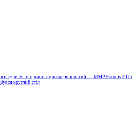
ого туризма и организации мероприятий — MMP Forums 2015
дбувся круглий стіл