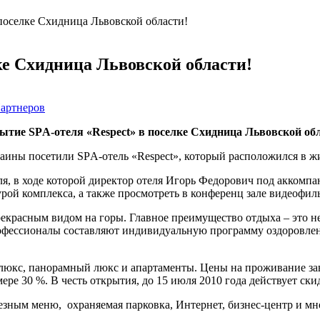
поселке Схидница Львовской области!
ке Схидница Львовской области!
артнеров
ытие SPА-отеля «Respect» в поселке Схидница Львовской обл
аины посетили SPА-отель «Respect», который расположился в ж
я, в ходе которой директор отеля Игорь Федорович под аккомпа
ой комплекса, а также просмотреть в конференц зале видеофиль
красным видом на горы. Главное преимущество отдыха – это не
офессионалы составляют индивидуальную программу оздоровлен
 люкс, панорамный люкс и апартаменты. Цены на проживание зави
мере 30 %. В честь открытия, до 15 июля 2010 года действует ск
ным меню, охраняемая парковка, Интернет, бизнес-центр и мно