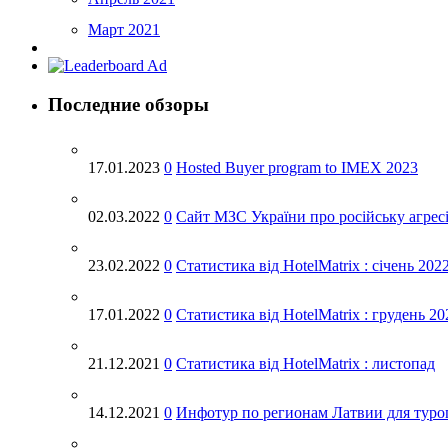
Март 2021
Февраль 2021
Декабрь 2020
Последние обзоры
Ноябрь 2020
Октябрь 2020
17.01.2023
0
Hosted Buyer program to IMEX 2023
Сентябрь 2020
Май 2020
02.03.2022
0
Cайт МЗС України про російську агрес
Апрель 2020
23.02.2022
0
Статистика від HotelMatrix : січень 202
Март 2020
Февраль 2020
17.01.2022
0
Статистика від HotelMatrix : грудень 20
Декабрь 2019
21.12.2021
0
Статистика від HotelMatrix : листопад
Ноябрь 2019
Октябрь 2019
14.12.2021
0
Инфотур по регионам Латвии для туро
Сентябрь 2019