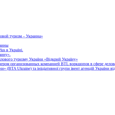
овой туризм – Украина»
раины
us в Україні.
аину».
ілового туризму України «Відкрий Україну»
ером организованных компанией BTL воркшопов в сфере делов
ни» (BTA Ukraine) та ініціативної групи івент агенцій України ві