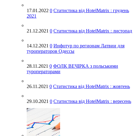
Декабрь 2019
17.01.2022
0
Статистика від HotelMatrix : грудень
Ноябрь 2019
2021
Октябрь 2019
Сентябрь 2019
21.12.2021
0
Статистика від HotelMatrix : листопад
Август 2019
14.12.2021
0
Инфотур по регионам Латвии для
Июль 2019
туроператоров Одессы
Июнь 2019
28.11.2021
0
ФОЛК ВЕЧІРКА з польськими
Май 2019
туроператорами
Апрель 2019
26.11.2021
0
Статистика від HotelMatrix : жовтень
Март 2019
Февраль 2019
29.10.2021
0
Статистика від HotelMatrix : вересень
Январь 2019
Декабрь 2018
Ноябрь 2018
Октябрь 2018