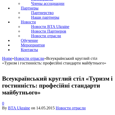
Члены ассоциации
Партнеры
Партнерство
Наши партнеры
Новости
Новости BTA Ukraine
Новости Партнеров
Новости отрасли
Обучение
Мероприятия
Контакты
Home
»
Новости отрасли
»
Всеукраїнський круглий стіл
«Туризм і гостинність: професійні стандарти майбутнього»
Всеукраїнський круглий стіл «Туризм і
гостинність: професійні стандарти
майбутнього»
0
By
BTA Ukraine
on
14.05.2015
Новости отрасли