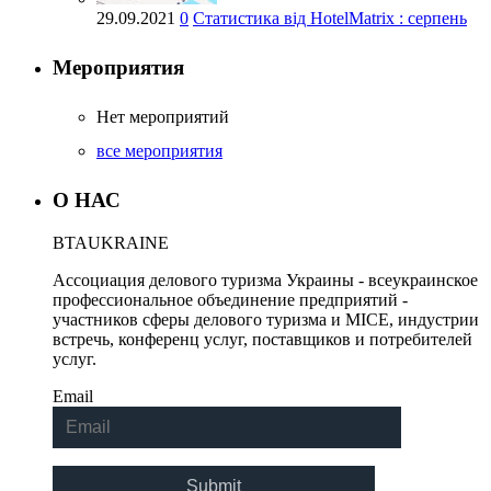
29.09.2021
0
Статистика від HotelMatrix : серпень
Сентябрь 2018
Июль 2018
Мероприятия
Июнь 2018
Нет мероприятий
Май 2018
все мероприятия
Апрель 2018
Март 2018
О НАС
Февраль 2018
BTA
UKRAINE
Январь 2018
Ассоциация делового туризма Украины - всеукраинское
Декабрь 2017
профессиональное объединение предприятий -
участников сферы делового туризма и MICE, индустрии
Ноябрь 2017
встречь, конференц услуг, поставщиков и потребителей
услуг.
Октябрь 2017
Email
Сентябрь 2017
Август 2017
Июль 2017