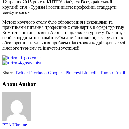
12 травня 2015 року в КНТЕУ відбувся Всеукраїнський
круглий стіл «Туризм і гостинність: професійні стандарти
майбутнього»
Метою круглого столу було обговорення науковцями та
практиками питання професійних стандартів в сфері туризму.
Комітет з питань освіти Асоціації ділового туризму України, в
особі координатора комітетуОксани Соловово
ї
, взяв участь в
обговоренні актуальних проблем підготовки кадрів для галузі
ділового туризму та індустрії зустрічей.
Share.
Twitter
Facebook
Google+
Pinterest
LinkedIn
Tumblr
Email
About Author
BTA Ukraine