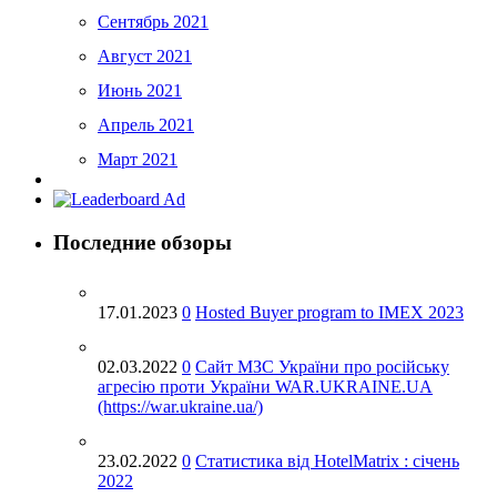
Сентябрь 2021
Август 2021
Июнь 2021
Апрель 2021
Март 2021
Февраль 2021
Декабрь 2020
Последние обзоры
Ноябрь 2020
Октябрь 2020
17.01.2023
0
Hosted Buyer program to IMEX 2023
Сентябрь 2020
Май 2020
02.03.2022
0
Cайт МЗС України про російську
агресію проти України WAR.UKRAINE.UA
Апрель 2020
(https://war.ukraine.ua/)
Март 2020
23.02.2022
0
Статистика від HotelMatrix : січень
Февраль 2020
2022