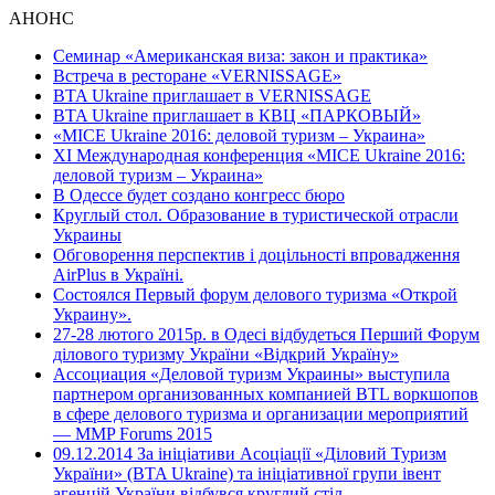
АНОНС
Семинар «Американская виза: закон и практика»
Встреча в ресторане «VERNISSAGE»
BTA Ukraine приглашает в VERNISSAGE
BTA Ukraine приглашает в КВЦ «ПАРКОВЫЙ»
«MICE Ukraine 2016: деловой туризм – Украина»
ХI Международная конференция «MICE Ukraine 2016:
деловой туризм – Украина»
В Одессе будет создано конгресс бюро
Круглый стол. Образование в туристической отрасли
Украины
Обговорення перспектив і доцільності впровадження
AirPlus в Україні.
Состоялся Первый форум делового туризма «Открой
Украину».
27-28 лютого 2015р. в Одесі відбудеться Перший Форум
ділового туризму України «Відкрий Україну»
Ассоциация «Деловой туризм Украины» выступила
партнером организованных компанией BTL воркшопов
в сфере делового туризма и организации мероприятий
— MMP Forums 2015
09.12.2014 За ініціативи Асоціації «Діловий Туризм
України» (BTA Ukraine) та ініціативної групи івент
агенцій України відбувся круглий стіл