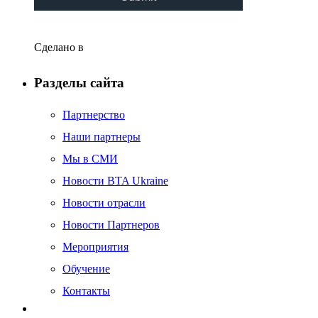
Июнь 2017
Май 2017
Сделано в
Апрель 2017
Март 2017
Разделы сайта
Февраль 2017
Партнерство
Декабрь 2016
Наши партнеры
Ноябрь 2016
Мы в СМИ
Октябрь 2016
Новости BTA Ukraine
Сентябрь 2016
Новости отрасли
Август 2016
Новости Партнеров
Июль 2016
Мероприятия
Июнь 2016
Обучение
Май 2016
Контакты
Апрель 2016
Март 2016