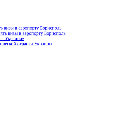
ь визы в аэропорту Борисполь
ять визы в аэропорту Борисполь
м – Украина»
тической отрасли Украины