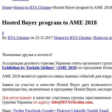
Home
»
Новости BTA Ukraine
»
Hosted Buyer program to AME 2018
Hosted Buyer program to AME 2018
0
By
BTA Ukraine
on
22.11.2017
Новости BTA Ukraine
,
Новости о
Уважаемые друзья и коллеги!
Ассоциация делового туризма Украины опять организует груп
Exhibition by Turkish Airlines
“ (
AME 2018
)
по программе Hosted
AME 2018 является одним из самых важных событий для пердста
Заявка на участие в качестве Hosted Buyer дает возможно
преимущества, включенные в программу Hosted Buyer, наслади
Для регистрации
в качестве участника группы приглашенных
туризма Украины
по адресу:
info@BTAUkraine.com
.
Share.
Twitter
Facebook
Google+
Pinterest
LinkedIn
Tumblr
Email