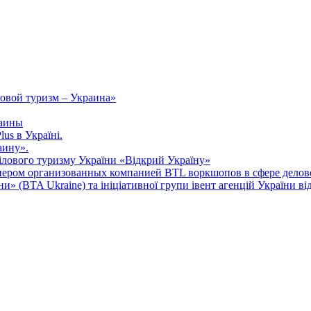
овой туризм – Украина»
раины
us в Україні.
аину».
ілового туризму України «Відкрий Україну»
ером организованных компанией BTL воркшопов в сфере делов
ни» (BTA Ukraine) та ініціативної групи івент агенцій України ві