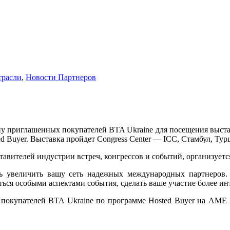
трасли
,
Новости Партнеров
пу приглашенных покупателей BTA Ukraine для посещения выста
 Buyer. Выставка пройдет Congress Center — ICC, Стамбул, Турц
вителей индустрии встреч, конгрессов и событий, организуется 
сть увеличить вашу сеть надежных международных партнеров.
ться особыми аспектами события, сделать ваше участие более и
 покупателей BTA Ukraine по программе Hosted Buyer на AME