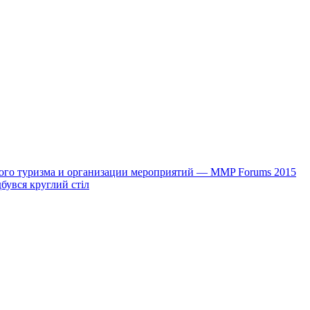
ого туризма и организации мероприятий — MMP Forums 2015
дбувся круглий стіл