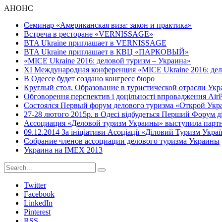
АНОНС
Семинар «Американская виза: закон и практика»
Встреча в ресторане «VERNISSAGE»
BTA Ukraine приглашает в VERNISSAGE
BTA Ukraine приглашает в КВЦ «ПАРКОВЫЙ»
«MICE Ukraine 2016: деловой туризм – Украина»
ХI Международная конференция «MICE Ukraine 2016: дел
В Одессе будет создано конгресс бюро
Круглый стол. Образование в туристической отрасли Ук
Обговорення перспектив і доцільності впровадження AirPl
Состоялся Первый форум делового туризма «Открой Укр
27-28 лютого 2015р. в Одесі відбудеться Перший Форум д
Ассоциация «Деловой туризм Украины» выступила партн
09.12.2014 За ініціативи Асоціації «Діловий Туризм Украї
Собрание членов ассоциации делового туризма Украины
Украина на IMEX 2013
Twitter
Facebook
LinkedIn
Pinterest
RSS