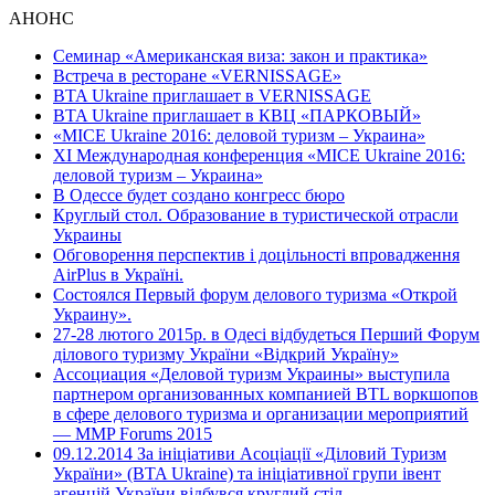
АНОНС
Семинар «Американская виза: закон и практика»
Встреча в ресторане «VERNISSAGE»
BTA Ukraine приглашает в VERNISSAGE
BTA Ukraine приглашает в КВЦ «ПАРКОВЫЙ»
«MICE Ukraine 2016: деловой туризм – Украина»
ХI Международная конференция «MICE Ukraine 2016:
деловой туризм – Украина»
В Одессе будет создано конгресс бюро
Круглый стол. Образование в туристической отрасли
Украины
Обговорення перспектив і доцільності впровадження
AirPlus в Україні.
Состоялся Первый форум делового туризма «Открой
Украину».
27-28 лютого 2015р. в Одесі відбудеться Перший Форум
ділового туризму України «Відкрий Україну»
Ассоциация «Деловой туризм Украины» выступила
партнером организованных компанией BTL воркшопов
в сфере делового туризма и организации мероприятий
— MMP Forums 2015
09.12.2014 За ініціативи Асоціації «Діловий Туризм
України» (BTA Ukraine) та ініціативної групи івент
агенцій України відбувся круглий стіл