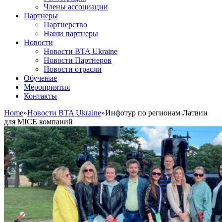
Члены ассоциации
Партнеры
Партнерство
Наши партнеры
Новости
Новости BTA Ukraine
Новости Партнеров
Новости отрасли
Обучение
Мероприятия
Контакты
Home
»
Новости BTA Ukraine
»
Инфотур по регионам Латвии
для MICE компаний