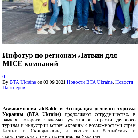
Инфотур по регионам Латвии для
MICE компаний
0
By
BTA Ukraine
on
03.09.2021
Новости BTA Ukraine
,
Новости
Партнеров
Авиакомпания аirBaltic и Ассоциация делового туризма
Украины (BTA Ukraine)
продолжают сотрудничество, в
рамках которого знакомят участников отрасли делового
туризма и индустрии встреч Украины с возможностями стран
Балтии и Скандинавии, а коллег из балтийских и
скандинавских стран с потенциалом Украины.