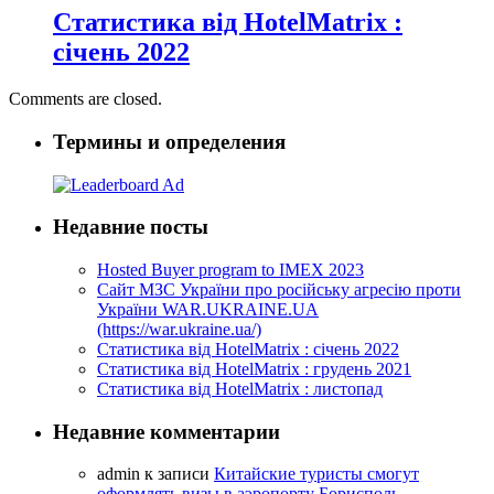
Статистика від HotelMatrix :
січень 2022
Comments are closed.
Термины и определения
Недавние посты
Hosted Buyer program to IMEX 2023
Cайт МЗС України про російську агресію проти
України WAR.UKRAINE.UA
(https://war.ukraine.ua/)
Статистика від HotelMatrix : січень 2022
Статистика від HotelMatrix : грудень 2021
Статистика від HotelMatrix : листопад
Недавние комментарии
admin
к записи
Китайские туристы смогут
оформлять визы в аэропорту Борисполь