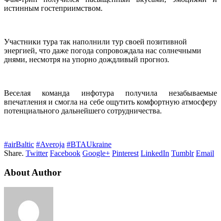
истинным гостеприимством.
Участники тура так наполнили тур своей позитивной
энергией, что даже погода сопровождала нас солнечными
днями, несмотря на упорно дождливый прогноз.
Веселая команда инфотура получила незабываемые
впечатления и смогла на себе ощутить комфортную атмосферу
потенциального дальнейшего сотрудничества.
#airBaltic
#Averoja
#BTAUkraine
Share.
Twitter
Facebook
Google+
Pinterest
LinkedIn
Tumblr
Email
About Author