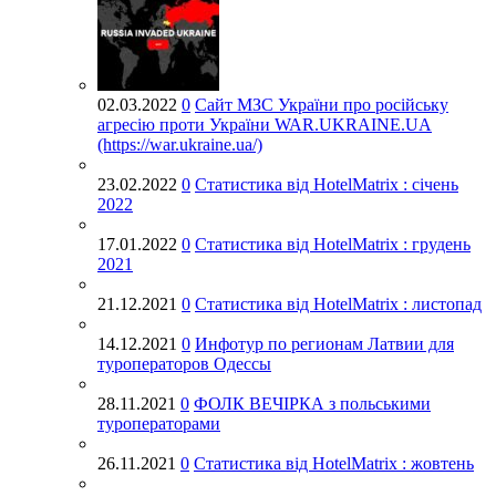
02.03.2022
0
Cайт МЗС України про російську
агресію проти України WAR.UKRAINE.UA
(https://war.ukraine.ua/)
23.02.2022
0
Статистика від HotelMatrix : січень
2022
17.01.2022
0
Статистика від HotelMatrix : грудень
2021
21.12.2021
0
Статистика від HotelMatrix : листопад
14.12.2021
0
Инфотур по регионам Латвии для
туроператоров Одессы
28.11.2021
0
ФОЛК ВЕЧІРКА з польськими
туроператорами
26.11.2021
0
Статистика від HotelMatrix : жовтень