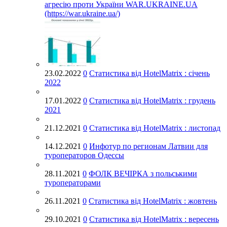
агресію проти України WAR.UKRAINE.UA
(https://war.ukraine.ua/)
23.02.2022
0
Статистика від HotelMatrix : січень
2022
17.01.2022
0
Статистика від HotelMatrix : грудень
2021
21.12.2021
0
Статистика від HotelMatrix : листопад
14.12.2021
0
Инфотур по регионам Латвии для
туроператоров Одессы
28.11.2021
0
ФОЛК ВЕЧІРКА з польськими
туроператорами
26.11.2021
0
Статистика від HotelMatrix : жовтень
29.10.2021
0
Статистика від HotelMatrix : вересень