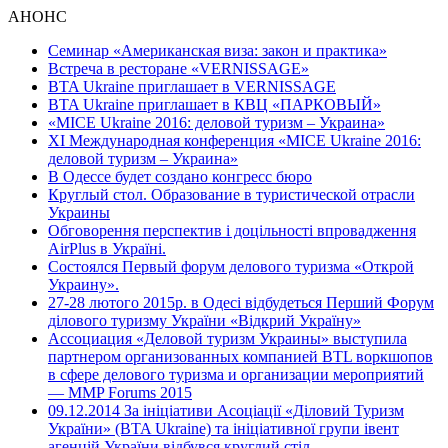
АНОНС
Семинар «Американская виза: закон и практика»
Встреча в ресторане «VERNISSAGE»
BTA Ukraine приглашает в VERNISSAGE
BTA Ukraine приглашает в КВЦ «ПАРКОВЫЙ»
«MICE Ukraine 2016: деловой туризм – Украина»
ХI Международная конференция «MICE Ukraine 2016:
деловой туризм – Украина»
В Одессе будет создано конгресс бюро
Круглый стол. Образование в туристической отрасли
Украины
Обговорення перспектив і доцільності впровадження
AirPlus в Україні.
Состоялся Первый форум делового туризма «Открой
Украину».
27-28 лютого 2015р. в Одесі відбудеться Перший Форум
ділового туризму України «Відкрий Україну»
Ассоциация «Деловой туризм Украины» выступила
партнером организованных компанией BTL воркшопов
в сфере делового туризма и организации мероприятий
— MMP Forums 2015
09.12.2014 За ініціативи Асоціації «Діловий Туризм
України» (BTA Ukraine) та ініціативної групи івент
агенцій України відбувся круглий стіл