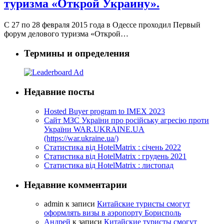
туризма «Открой Украину».
С 27 по 28 февраля 2015 года в Одессе проходил Первый
форум делового туризма «Открой…
Термины и определения
Недавние посты
Hosted Buyer program to IMEX 2023
Cайт МЗС України про російську агресію проти
України WAR.UKRAINE.UA
(https://war.ukraine.ua/)
Статистика від HotelMatrix : січень 2022
Статистика від HotelMatrix : грудень 2021
Статистика від HotelMatrix : листопад
Недавние комментарии
admin
к записи
Китайские туристы смогут
оформлять визы в аэропорту Борисполь
Андрей
к записи
Китайские туристы смогут